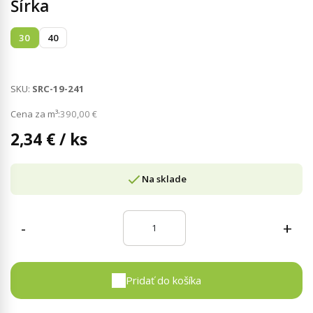
Šírka
30
40
SKU:
SRC-19-241
Cena za m³:
390,00
€
2,34
€
/ ks
Na sklade
-
+
Pridať do košíka